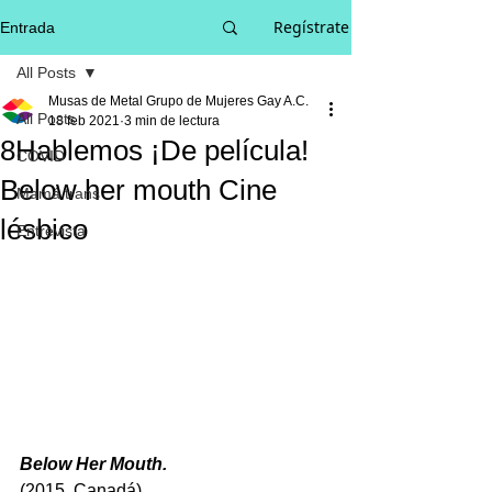
Regístrate
Entrada
All Posts
Musas de Metal Grupo de Mujeres Gay A.C.
All Posts
18 feb 2021
3 min de lectura
8Hablemos ¡De película!
COVID
Below her mouth Cine
Mamá trans
lésbico
Entrevista
Below Her Mouth.
(2015, Canadá)